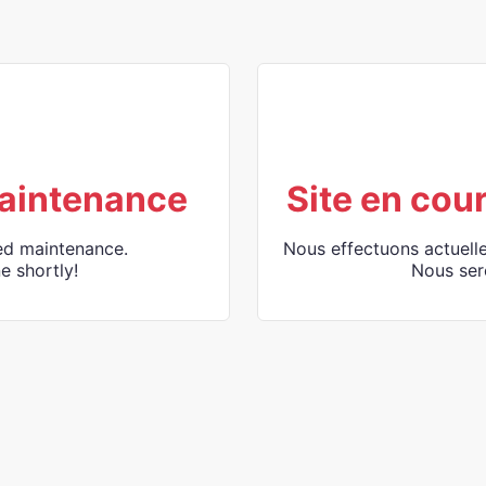
aintenance
Site en cou
ed maintenance.
Nous effectuons actuell
e shortly!
Nous ser