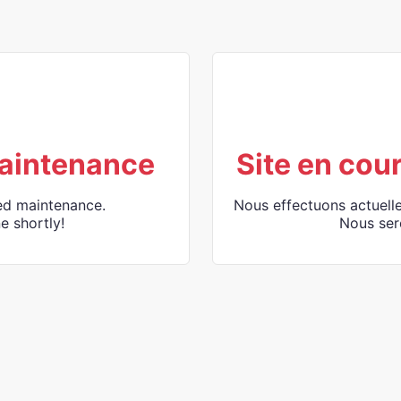
aintenance
Site en cou
ed maintenance.
Nous effectuons actuell
e shortly!
Nous ser