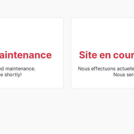
aintenance
Site en cou
ed maintenance.
Nous effectuons actuell
e shortly!
Nous ser