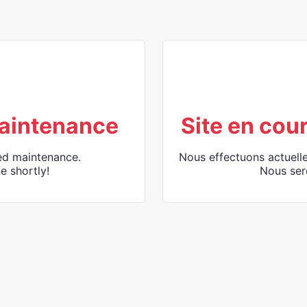
aintenance
Site en cou
ed maintenance.
Nous effectuons actuell
e shortly!
Nous ser