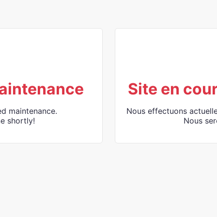
aintenance
Site en cou
ed maintenance.
Nous effectuons actuell
e shortly!
Nous ser