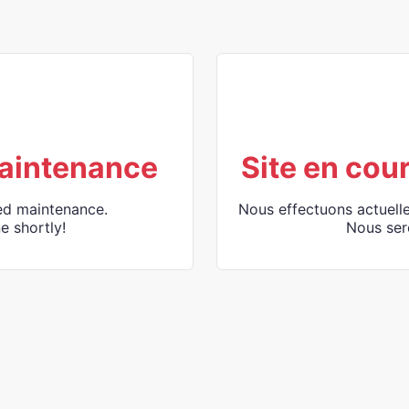
aintenance
Site en cou
ed maintenance.
Nous effectuons actuell
e shortly!
Nous ser